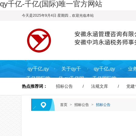
qy千亿-千亿(国际)唯一官方网站
今天是2025年9月4日 星期四，欢迎光临本站
qy千亿,qy
关于qy千
qy千亿,qy
业
千亿国际唯
亿,qy千亿国
千亿国际唯
热点推荐词：
招标公告
法规文库
党建
一入
际唯一入
一入
口,qy866千
口,qy866千
口,qy866千
首页
>
招标公告
>
招标公告
亿国际首页
亿国际
亿国际资讯