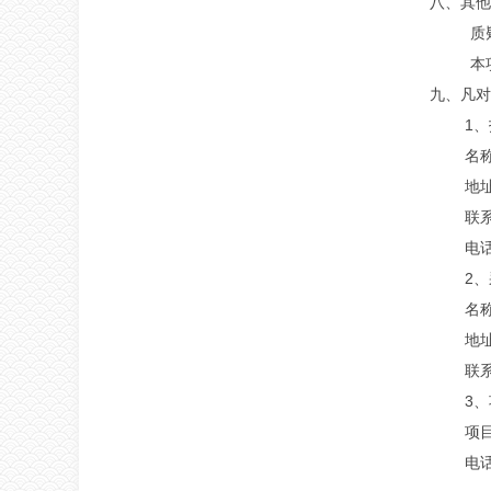
八、其他
质
本
九、凡对
1
名
地
联
电
2
名称
地
联
3
项
电