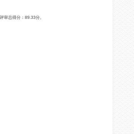
评审总得分：
89.33
分。