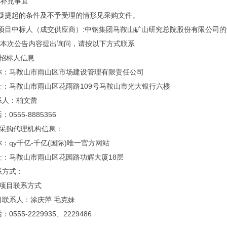
补充事宜
疑提起的条件及不予受理的情形见采购文件。
项目中标人（成交供应商）
:
中钢集团马鞍山矿山研究总院股份有限公司的
本次公告内容提出询问，请按以下方式联系
、招标人信息
称：马鞍山市雨山区市场建设管理有限责任公司
址：马鞍山市雨山区花雨路
109
号马鞍山市光大银行六楼
系人：柏文蕾
话：
0555-8885356
、采购代理机构信息：
：qy千亿-千亿(国际)唯一官方网站
址：马鞍山市雨山区花园路功辉大厦
18
层
系方式：
、项目联系方式
目联系人：涂庆萍 毛克妹
话：
0555-2229935
、
2229486