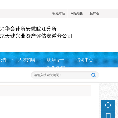
收藏本站
网站地图
触屏版
公告
人才招聘
联系qy千
咨询中心
亿-千亿(国
际)唯一官方
网站