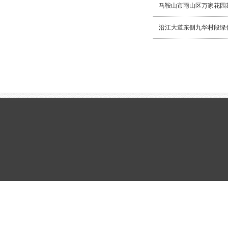
马鞍山市雨山区万家花园
沿江大道东侧九华村段绿