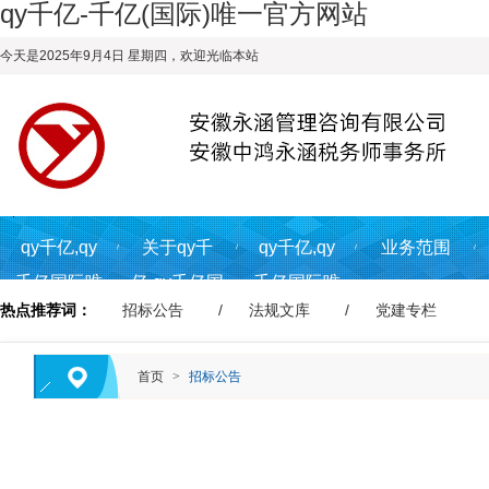
qy千亿-千亿(国际)唯一官方网站
今天是2025年9月4日 星期四，欢迎光临本站
qy千亿,qy
关于qy千
qy千亿,qy
业务范围
千亿国际唯
亿,qy千亿国
千亿国际唯
热点推荐词：
招标公告
法规文库
党建专栏
一入
际唯一入
一入
口,qy866千
口,qy866千
口,qy866千
首页
>
招标公告
亿国际首页
亿国际
亿国际资讯