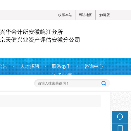
收藏本站
网站地图
触屏版
公告
人才招聘
联系qy千
咨询中心
亿-千亿(国
际)唯一官方
网站