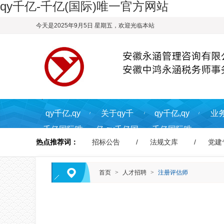
qy千亿-千亿(国际)唯一官方网站
今天是2025年9月5日 星期五，欢迎光临本站
qy千亿,qy
关于qy千
qy千亿,qy
业
千亿国际唯
亿,qy千亿国
千亿国际唯
热点推荐词：
招标公告
法规文库
党建
一入
际唯一入
一入
口,qy866千
口,qy866千
口,qy866千
首页
>
人才招聘
>
注册评估师
亿国际首页
亿国际
亿国际资讯