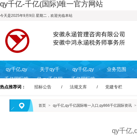
qy千亿-千亿(国际)唯一官方网站
今天是2025年9月9日 星期二，欢迎光临本站
qy千亿,qy
关于qy千
qy千亿,qy
业务范围
千亿国际唯
亿,qy千亿国
千亿国际唯
热点推荐词：
招标公告
法规文库
党建专栏
一入
际唯一入
一入
口,qy866千
口,qy866千
口,qy866千
首页
>
qy千亿,qy千亿国际唯一入口,qy866千亿国际资讯
>
亿国际首页
亿国际
亿国际资讯
qy千亿